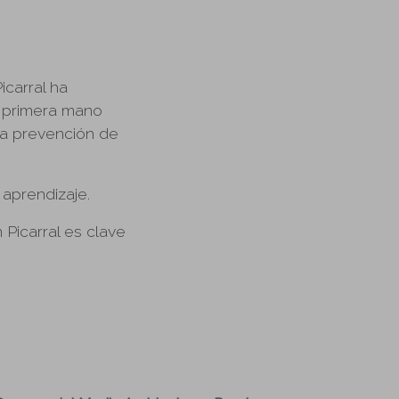
carral ha
e primera mano
 la prevención de
 aprendizaje.
Picarral es clave