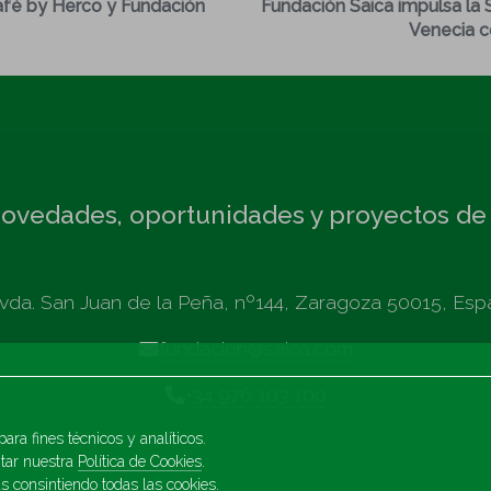
Café by Herco y Fundación
Fundación Saica impulsa l
Venecia co
ovedades, oportunidades y proyectos de
vda. San Juan de la Peña, nº144, Zaragoza 50015, Esp
fundacion@saica.com
+34 976 103 100
ara fines técnicos y analíticos.
itar nuestra
Política de Cookies
.
s consintiendo todas las cookies.