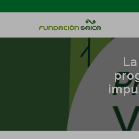
La
pro
impul