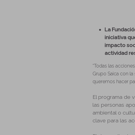
La Fundació
iniciativa q
impacto soci
actividad r
“Todas las accione
Grupo Saica con la 
queremos hacer part
El programa de v
las personas apor
ambiental o cultu
clave para las a