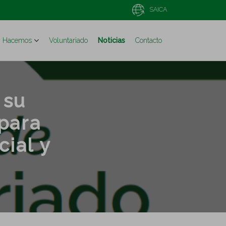
SAICA
Hacemos
Voluntariado
Noticias
Contacto
 su
para
cial y