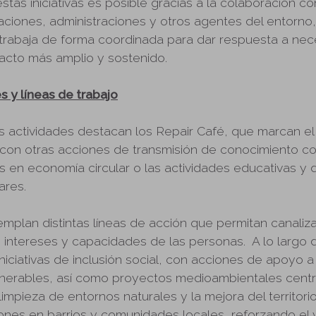
estas iniciativas es posible gracias a la colaboración c
aciones, administraciones y otros agentes del entorno,
trabaja de forma coordinada para dar respuesta a nec
acto más amplio y sostenido.
s y líneas de trabajo
s actividades destacan los Repair Café, que marcan el 
 con otras acciones de transmisión de conocimiento c
en economía circular o las actividades educativas y d
ares.
plan distintas líneas de acción que permitan canalizar
s intereses y capacidades de las personas. A lo largo 
niciativas de inclusión social, con acciones de apoyo a
lnerables, así como proyectos medioambientales centr
 limpieza de entornos naturales y la mejora del territori
nes en barrios y comunidades locales, reforzando el v