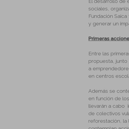
El desarrollo de 
sociales, organiz
Fundación Saica 
y generar un imp
Primeras accione
Entre las primera
propuesta, junto
a emprendedores 
en centros escol
Además se contem
en función de lo
llevarán a cabo i
de colectivos vu
reforestación, la
contemplan accio