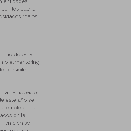
on entidades
 con los que la
esidades reales
inicio de esta
omo el mentoring
e sensibilización
 la participación
de este año se
 la empleabilidad
ados en la
o. También se
ínculo con el