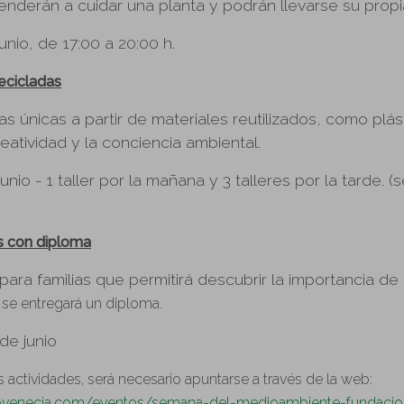
enderán a cuidar una planta y podrán llevarse su propia
junio, de 17:00 a 20:00 h.
recicladas
s únicas a partir de materiales reutilizados, como plás
atividad y la conciencia ambiental.
junio - 1 taller por la mañana y 3 talleres por la tarde. 
as con diploma
para familias que permitirá descubrir la importancia de
r, se entregará un diploma.
 de junio
as actividades, será necesario
apuntarse a través de la web:
ovenecia.com/eventos/semana-del-medioambiente-fundacio