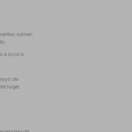
cipantes suman
do.
00 a 20:00 h.
apoyo de
del hogar,
necesidad de