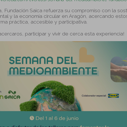
va, Fundación Sai ca refuerza su compromiso con la soste
tal y la economía circular en Aragón, acercando esto
ma práctica, accesible y participativa.
ercaros, participar y vivir de cerca esta experiencia!