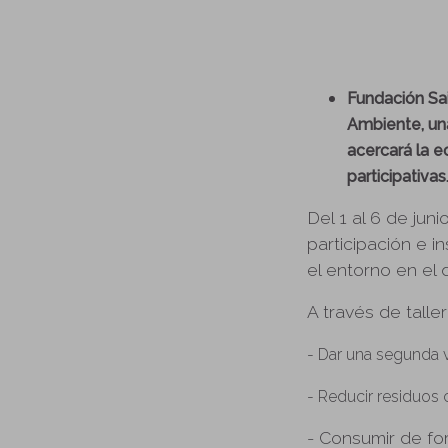
Fundación Sa
Ambiente, una
acercará la e
participativas
Del 1 al 6 de jun
participación e i
el entorno en el 
A través de talle
- Dar una segunda v
- Reducir residuos c
- Consumir de fo