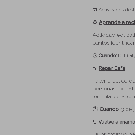
📅 Actividades des
♻️
Aprende a reci
Actividad educat
puntos identific
🕒
Cuando:
Del 1 al
🔧
Repair Café
Taller práctico 
personas expert
fomentando la reuti
🕒
Cuándo
: 3 de 
👕
Vuelve a enamor
Taller creativo 