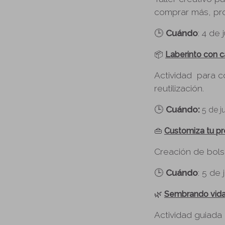
comprar más, pr
🕒
Cuándo
: 4 de 
📦
Laberinto con c
Actividad para co
reutilización.
🕒
Cuándo:
5 de j
👜
Customiza tu p
Creación de bolso
🕒
Cuándo
: 5 de
🌿
Sembrando vida
Actividad guiada