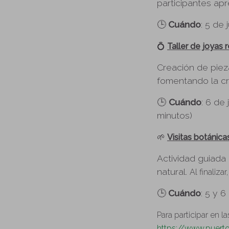
participantes apr
🕒
Cuándo
: 5 de 
💍
Taller de joyas 
Creación de pieza
fomentando la cre
🕒
Cuándo
: 6 de 
minutos)
🌱
Visitas botánic
Actividad guiada 
natural.
Al finaliza
🕒
Cuándo
: 5 y 6
Para participar en l
https://www.puert