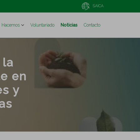
SAICA
Hacemos
Voluntariado
Noticias
Contacto
 la
e en
es y
vas